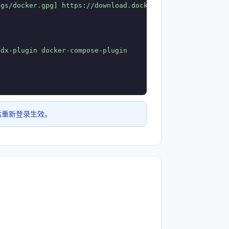
gs/docker.gpg] https://download.docker.com/linux/ubuntu 
dx-plugin docker-compose-plugin

后重新登录生效。