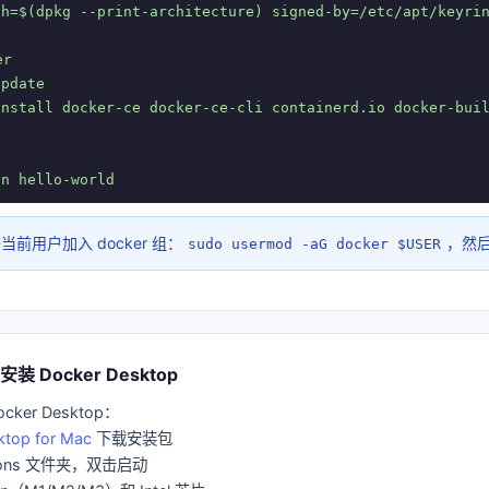
ch=$(dpkg --print-architecture) signed-by=/etc/apt/keyrin
r

pdate

nstall docker-ce docker-ce-cli containerd.io docker-buil
un hello-world
当前用户加入 docker 组：
，然
sudo usermod -aG docker $USER
安装 Docker Desktop
cker Desktop：
ktop for Mac
下载安装包
ations 文件夹，双击启动