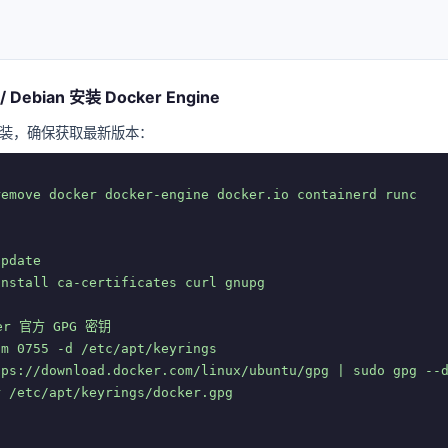
/ Debian 安装 Docker Engine
装，确保获取最新版本：
emove docker docker-engine docker.io containerd runc

pdate

nstall ca-certificates curl gnupg

er 官方 GPG 密钥

m 0755 -d /etc/apt/keyrings

ps://download.docker.com/linux/ubuntu/gpg | sudo gpg --d
 /etc/apt/keyrings/docker.gpg
