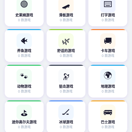
🟢
🛹
⌨️
史莱姆游戏
滑板游戏
打字游戏
0 款游戏
0 款游戏
0 款游戏
🐠
🌿
🚚
养鱼游戏
舒适的游戏
卡车游戏
0 款游戏
0 款游戏
0 款游戏
🌍
🐾
🔭
动物游戏
狙击游戏
地理游戏
0 款游戏
0 款游戏
0 款游戏
🏒
🚌
⛳
迷你高尔夫游戏
冰球游戏
巴士游戏
0 款游戏
0 款游戏
0 款游戏